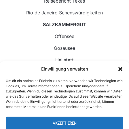
Reisebericht Texas
Rio de Janeiro Sehenswürdigkeiten
SALZKAMMERGUT
Offensee
Gosausee
Hallstatt
Einwilligung verwalten
Langbathsee
Um dir ein optimales Erlebnis zu bieten, verwenden wir Technologien wie
Altausseer See
Cookies, um Geräteinformationen zu speichern und/oder darauf
zuzugreifen. Wenn du diesen Technologien zustimmst, können wir Daten
Hintersee
wie das Surfverhalten oder eindeutige IDs auf dieser Website verarbeiten.
Wenn du deine Einwilligung nicht erteilst oder zurückziehst, können
bestimmte Merkmale und Funktionen beeinträchtigt werden.
AKZEPTIEREN
ABOUT
IMPRESSUM & KONTAKT
DATENSCHUTZ