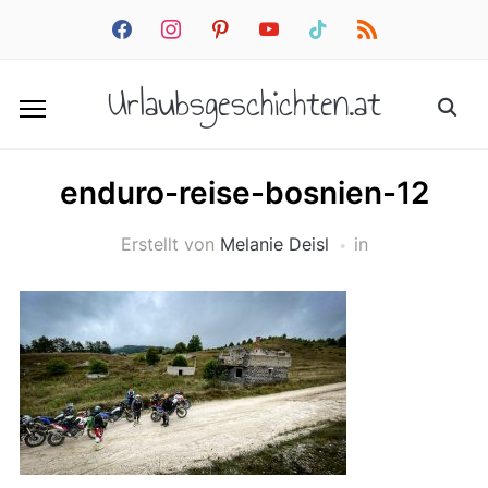
facebook
instagram
pinterest
youtube
tiktok
rss
Urlaubsgeschichten.at
enduro-reise-bosnien-12
Erstellt von
Melanie Deisl
in