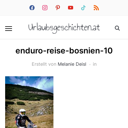
facebook
instagram
pinterest
youtube
tiktok
rss
Urlaubsgeschichten.at
enduro-reise-bosnien-10
Erstellt von
Melanie Deisl
in