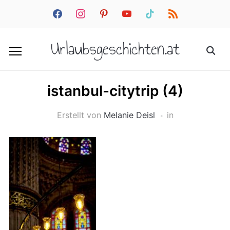
facebook
instagram
pinterest
youtube
tiktok
rss
Urlaubsgeschichten.at
istanbul-citytrip (4)
Erstellt von
Melanie Deisl
in