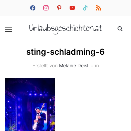
facebook
instagram
pinterest
youtube
tiktok
rss
Urlaubsgeschichten.at
sting-schladming-6
Erstellt von
Melanie Deisl
in