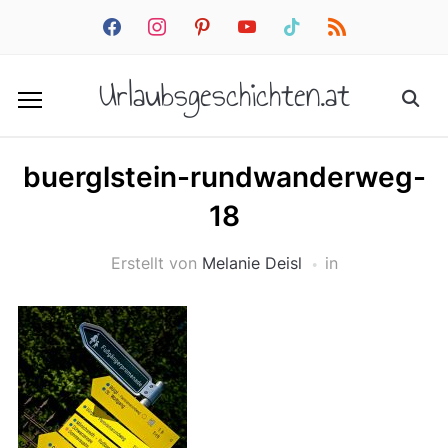
facebook
instagram
pinterest
youtube
tiktok
rss
Urlaubsgeschichten.at
buerglstein-rundwanderweg-
18
Erstellt von
Melanie Deisl
in