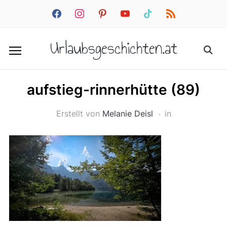
facebook
instagram
pinterest
youtube
tiktok
rss
Urlaubsgeschichten.at
aufstieg-rinnerhütte (89)
Erstellt von
Melanie Deisl
in