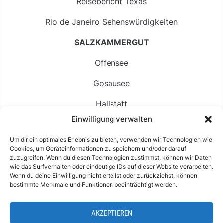
Reisebericht Texas
Rio de Janeiro Sehenswürdigkeiten
SALZKAMMERGUT
Offensee
Gosausee
Hallstatt
Einwilligung verwalten
Langbathsee
Um dir ein optimales Erlebnis zu bieten, verwenden wir Technologien wie
Altausseer See
Cookies, um Geräteinformationen zu speichern und/oder darauf
zuzugreifen. Wenn du diesen Technologien zustimmst, können wir Daten
Hintersee
wie das Surfverhalten oder eindeutige IDs auf dieser Website verarbeiten.
Wenn du deine Einwilligung nicht erteilst oder zurückziehst, können
bestimmte Merkmale und Funktionen beeinträchtigt werden.
AKZEPTIEREN
ABOUT
IMPRESSUM & KONTAKT
DATENSCHUTZ