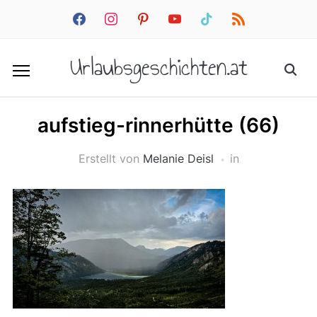
facebook
instagram
pinterest
youtube
tiktok
rss
Urlaubsgeschichten.at
aufstieg-rinnerhütte (66)
Erstellt von
Melanie Deisl
in