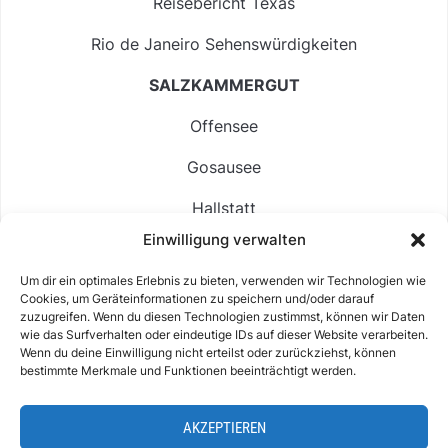
Reisebericht Texas
Rio de Janeiro Sehenswürdigkeiten
SALZKAMMERGUT
Offensee
Gosausee
Hallstatt
Einwilligung verwalten
Langbathsee
Um dir ein optimales Erlebnis zu bieten, verwenden wir Technologien wie
Altausseer See
Cookies, um Geräteinformationen zu speichern und/oder darauf
zuzugreifen. Wenn du diesen Technologien zustimmst, können wir Daten
Hintersee
wie das Surfverhalten oder eindeutige IDs auf dieser Website verarbeiten.
Wenn du deine Einwilligung nicht erteilst oder zurückziehst, können
bestimmte Merkmale und Funktionen beeinträchtigt werden.
AKZEPTIEREN
ABOUT
IMPRESSUM & KONTAKT
DATENSCHUTZ