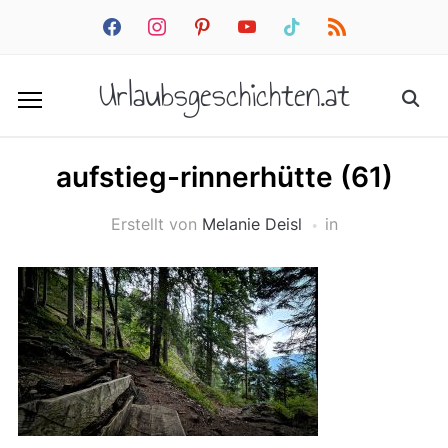
facebook
instagram
pinterest
youtube
tiktok
rss
Urlaubsgeschichten.at
aufstieg-rinnerhütte (61)
Erstellt von
Melanie Deisl
in