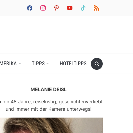
facebook
instagram
pinterest
youtube
tiktok
rss
MERIKA
TIPPS
HOTELTIPPS
MELANIE DEISL
h bin 48 Jahre, reiselustig, geschichtenverliebt
und immer mit der Kamera unterwegs!