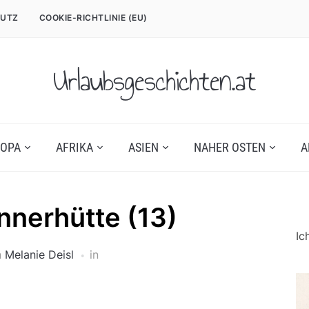
UTZ
COOKIE-RICHTLINIE (EU)
Urlaubsgeschichten.at
OPA
AFRIKA
ASIEN
NAHER OSTEN
A
innerhütte (13)
Ic
n
Melanie Deisl
in