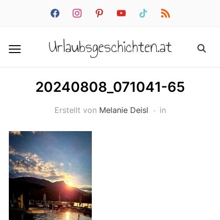
facebook
instagram
pinterest
youtube
tiktok
rss
Urlaubsgeschichten.at
20240808_071041-65
Erstellt von
Melanie Deisl
in