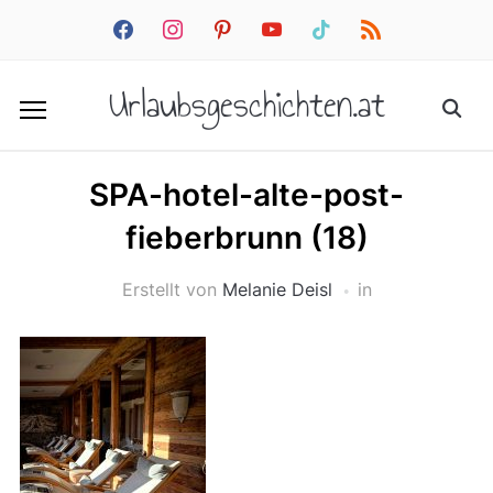
facebook
instagram
pinterest
youtube
tiktok
rss
Urlaubsgeschichten.at
SPA-hotel-alte-post-
fieberbrunn (18)
Erstellt von
Melanie Deisl
in