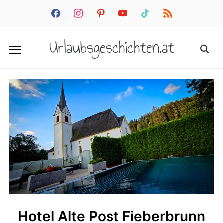
facebook
instagram
pinterest
youtube
tiktok
rss
Urlaubsgeschichten.at
Hotel Alte Post Fieberbrunn