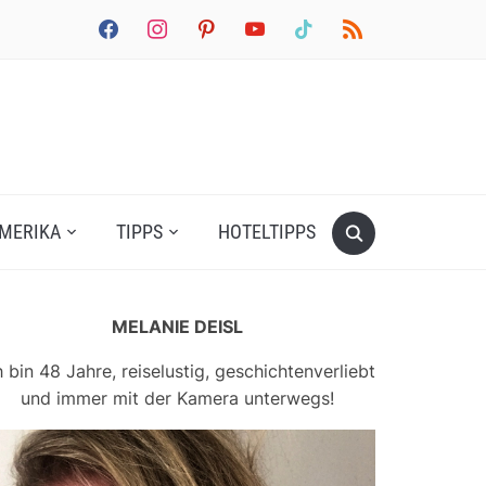
facebook
instagram
pinterest
youtube
tiktok
rss
MERIKA
TIPPS
HOTELTIPPS
MELANIE DEISL
h bin 48 Jahre, reiselustig, geschichtenverliebt
und immer mit der Kamera unterwegs!