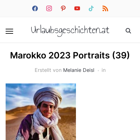
facebook
instagram
pinterest
youtube
tiktok
rss
Urlaubsgeschichten.at
Marokko 2023 Portraits (39)
Erstellt von
Melanie Deisl
in