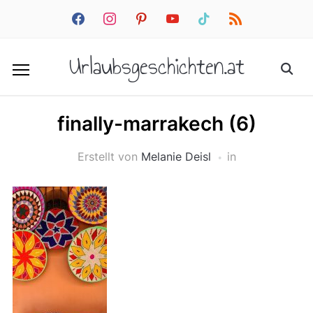
facebook
instagram
pinterest
youtube
tiktok
rss
Urlaubsgeschichten.at
finally-marrakech (6)
Erstellt von
Melanie Deisl
in