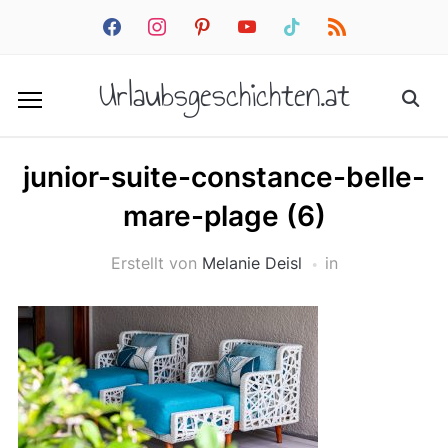
facebook
instagram
pinterest
youtube
tiktok
rss
Urlaubsgeschichten.at
junior-suite-constance-belle-
mare-plage (6)
Erstellt von
Melanie Deisl
in