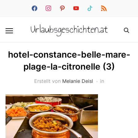
facebook
instagram
pinterest
youtube
tiktok
rss
Urlaubsgeschichten.at
hotel-constance-belle-mare-
plage-la-citronelle (3)
Erstellt von
Melanie Deisl
in