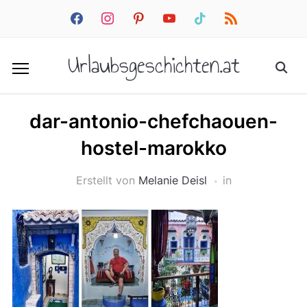
facebook
instagram
pinterest
youtube
tiktok
rss
Urlaubsgeschichten.at
dar-antonio-chefchaouen-
hostel-marokko
Erstellt von
Melanie Deisl
in