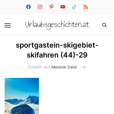
facebook
instagram
pinterest
youtube
tiktok
rss
Urlaubsgeschichten.at
sportgastein-skigebiet-
skifahren (44)-29
Erstellt von
Melanie Deisl
in