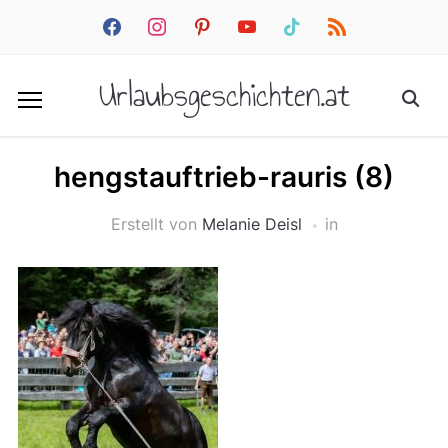
facebook
instagram
pinterest
youtube
tiktok
rss
Urlaubsgeschichten.at
hengstauftrieb-rauris (8)
Erstellt von
Melanie Deisl
in