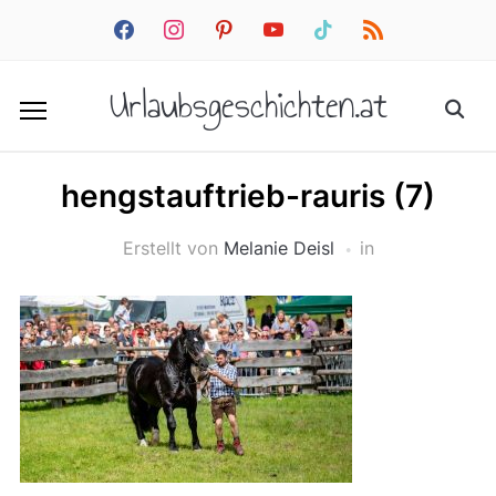
facebook
instagram
pinterest
youtube
tiktok
rss
Urlaubsgeschichten.at
hengstauftrieb-rauris (7)
Erstellt von
Melanie Deisl
in