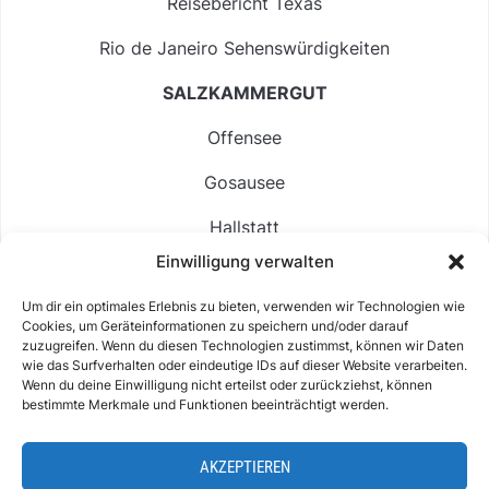
Reisebericht Texas
Rio de Janeiro Sehenswürdigkeiten
SALZKAMMERGUT
Offensee
Gosausee
Hallstatt
Einwilligung verwalten
Langbathsee
Um dir ein optimales Erlebnis zu bieten, verwenden wir Technologien wie
Altausseer See
Cookies, um Geräteinformationen zu speichern und/oder darauf
zuzugreifen. Wenn du diesen Technologien zustimmst, können wir Daten
Hintersee
wie das Surfverhalten oder eindeutige IDs auf dieser Website verarbeiten.
Wenn du deine Einwilligung nicht erteilst oder zurückziehst, können
bestimmte Merkmale und Funktionen beeinträchtigt werden.
AKZEPTIEREN
ABOUT
IMPRESSUM & KONTAKT
DATENSCHUTZ