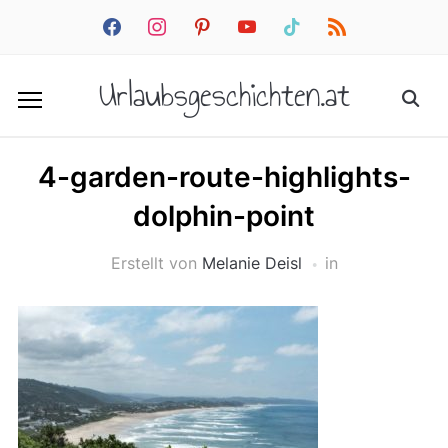
facebook
instagram
pinterest
youtube
tiktok
rss
Urlaubsgeschichten.at
4-garden-route-highlights-
dolphin-point
Erstellt von
Melanie Deisl
in