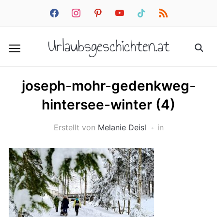
facebook
instagram
pinterest
youtube
tiktok
rss
Urlaubsgeschichten.at
joseph-mohr-gedenkweg-
hintersee-winter (4)
Erstellt von
Melanie Deisl
in