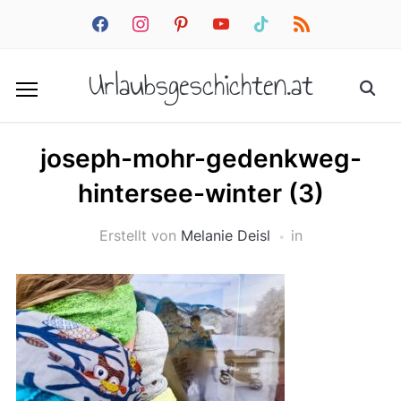
facebook
instagram
pinterest
youtube
tiktok
rss
Urlaubsgeschichten.at
joseph-mohr-gedenkweg-
hintersee-winter (3)
Erstellt von
Melanie Deisl
in