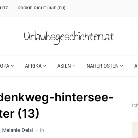
UTZ
COOKIE-RICHTLINIE (EU)
Urlaubsgeschichten.at
OPA
AFRIKA
ASIEN
NAHER OSTEN
A
denkweg-hintersee-
Ic
ter (13)
n
Melanie Deisl
in