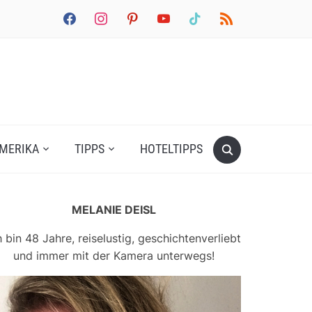
facebook
instagram
pinterest
youtube
tiktok
rss
MERIKA
TIPPS
HOTELTIPPS
MELANIE DEISL
h bin 48 Jahre, reiselustig, geschichtenverliebt
und immer mit der Kamera unterwegs!