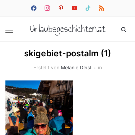
facebook
instagram
pinterest
youtube
tiktok
rss
Urlaubsgeschichten.at
skigebiet-postalm (1)
Erstellt von
Melanie Deisl
in