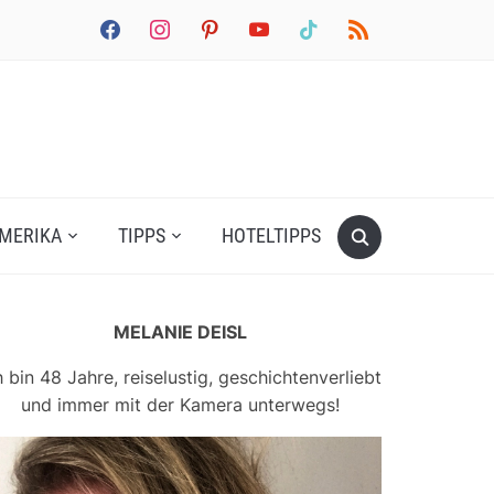
facebook
instagram
pinterest
youtube
tiktok
rss
MERIKA
TIPPS
HOTELTIPPS
MELANIE DEISL
h bin 48 Jahre, reiselustig, geschichtenverliebt
und immer mit der Kamera unterwegs!