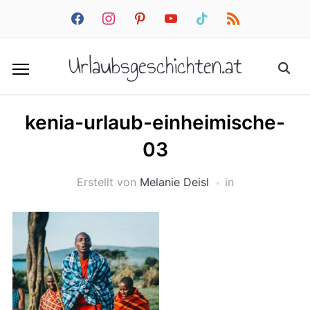
facebook
instagram
pinterest
youtube
tiktok
rss
Urlaubsgeschichten.at
kenia-urlaub-einheimische-
03
Erstellt von
Melanie Deisl
in