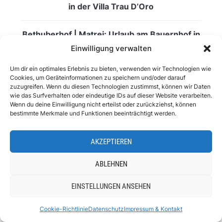
in der Villa Trau D’Oro
Bethuberhof | Matrei: Urlaub am Bauernhof in
Osttirol
Einwilligung verwalten
Um dir ein optimales Erlebnis zu bieten, verwenden wir Technologien wie
Coolcation: Warum Urlaub in kühlen Regionen
Cookies, um Geräteinformationen zu speichern und/oder darauf
der neue Sommer-Luxus ist
zuzugreifen. Wenn du diesen Technologien zustimmst, können wir Daten
wie das Surfverhalten oder eindeutige IDs auf dieser Website verarbeiten.
Wenn du deine Einwilligung nicht erteilst oder zurückziehst, können
bestimmte Merkmale und Funktionen beeinträchtigt werden.
AKZEPTIEREN
ABLEHNEN
EINSTELLUNGEN ANSEHEN
Cookie-Richtlinie
Datenschutz
Impressum & Kontakt