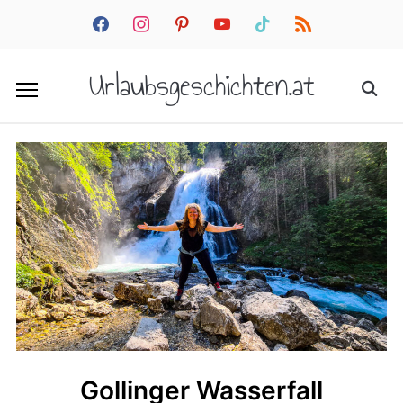
facebook
instagram
pinterest
youtube
tiktok
rss
Urlaubsgeschichten.at
Gollinger Wasserfall