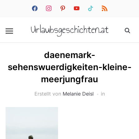
facebook
instagram
pinterest
youtube
tiktok
rss
Urlaubsgeschichten.at
daenemark-
sehenswuerdigkeiten-kleine-
meerjungfrau
Erstellt von
Melanie Deisl
in