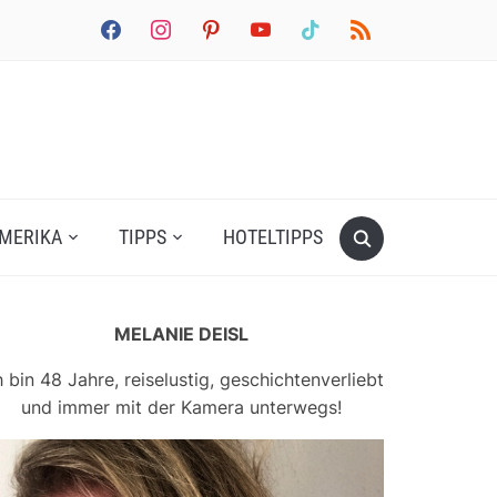
facebook
instagram
pinterest
youtube
tiktok
rss
MERIKA
TIPPS
HOTELTIPPS
MELANIE DEISL
h bin 48 Jahre, reiselustig, geschichtenverliebt
und immer mit der Kamera unterwegs!