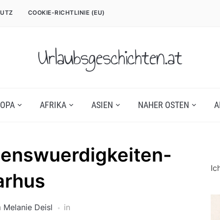
UTZ
COOKIE-RICHTLINIE (EU)
Urlaubsgeschichten.at
OPA
AFRIKA
ASIEN
NAHER OSTEN
A
enswuerdigkeiten-
Ic
arhus
n
Melanie Deisl
in