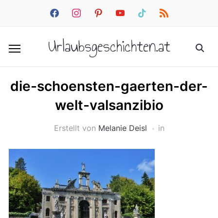
facebook
instagram
pinterest
youtube
tiktok
rss
Urlaubsgeschichten.at
die-schoensten-gaerten-der-
welt-valsanzibio
Erstellt von
Melanie Deisl
in