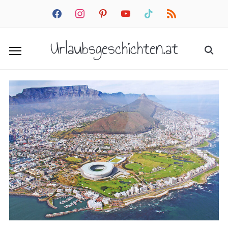
facebook
instagram
pinterest
youtube
tiktok
rss
Urlaubsgeschichten.at