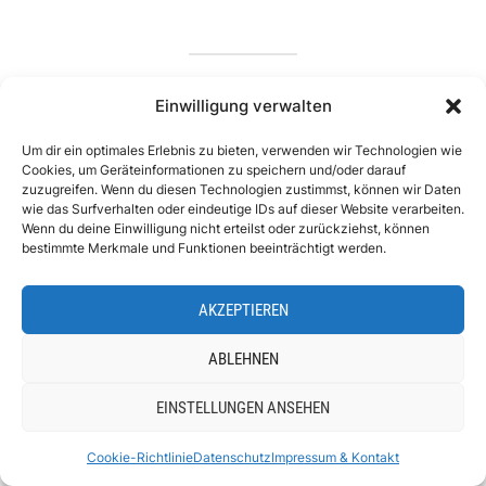
Einwilligung verwalten
Um dir ein optimales Erlebnis zu bieten, verwenden wir Technologien wie
Cookies, um Geräteinformationen zu speichern und/oder darauf
zuzugreifen. Wenn du diesen Technologien zustimmst, können wir Daten
wie das Surfverhalten oder eindeutige IDs auf dieser Website verarbeiten.
Wenn du deine Einwilligung nicht erteilst oder zurückziehst, können
bestimmte Merkmale und Funktionen beeinträchtigt werden.
AKZEPTIEREN
ABLEHNEN
Alle Links, die mit einem (*) gekennzeichnet
EINSTELLUNGEN ANSEHEN
sind, sind Affiliate-Links. Wenn du auf diesen
Link klickst und einen Artikel kaufst oder eine
Cookie-Richtlinie
Datenschutz
Impressum & Kontakt
Reise bzw. ein Hotel buchst, dann erhalte ich