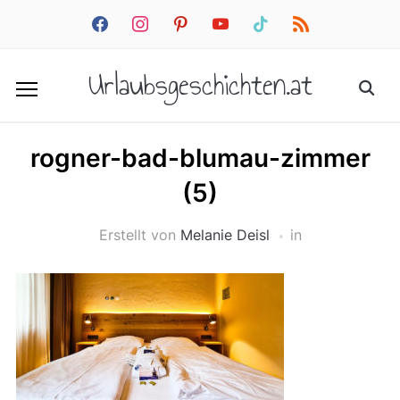
facebook
instagram
pinterest
youtube
tiktok
rss
Urlaubsgeschichten.at
rogner-bad-blumau-zimmer
(5)
Erstellt von
Melanie Deisl
in