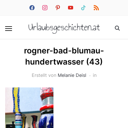
facebook
instagram
pinterest
youtube
tiktok
rss
Urlaubsgeschichten.at
rogner-bad-blumau-
hundertwasser (43)
Erstellt von
Melanie Deisl
in