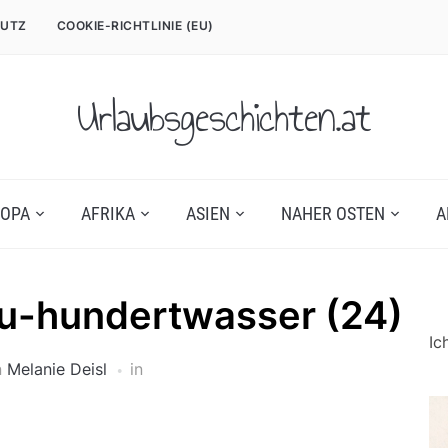
UTZ
COOKIE-RICHTLINIE (EU)
Urlaubsgeschichten.at
OPA
AFRIKA
ASIEN
NAHER OSTEN
A
u-hundertwasser (24)
Ic
n
Melanie Deisl
in