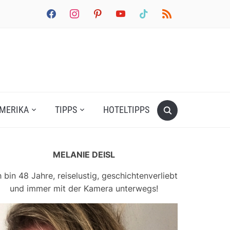
facebook
instagram
pinterest
youtube
tiktok
rss
MERIKA
TIPPS
HOTELTIPPS
MELANIE DEISL
h bin 48 Jahre, reiselustig, geschichtenverliebt
und immer mit der Kamera unterwegs!