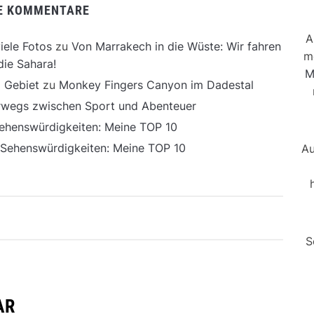
E KOMMENTARE
A
iele Fotos
zu
Von Marrakech in die Wüste: Wir fahren
m
die Sahara!
M
 Gebiet
zu
Monkey Fingers Canyon im Dadestal
erwegs zwischen Sport und Abenteuer
ehenswürdigkeiten: Meine TOP 10
 Sehenswürdigkeiten: Meine TOP 10
Au
S
AR