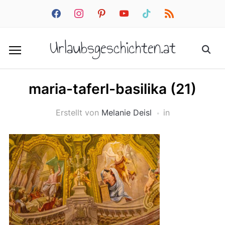
facebook
instagram
pinterest
youtube
tiktok
rss
Urlaubsgeschichten.at
maria-taferl-basilika (21)
Erstellt von
Melanie Deisl
in