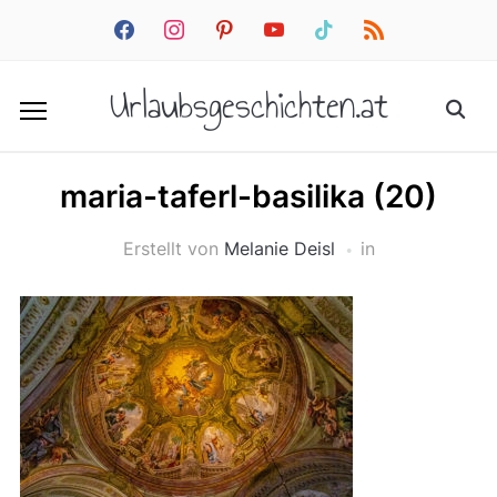
facebook
instagram
pinterest
youtube
tiktok
rss
Urlaubsgeschichten.at
maria-taferl-basilika (20)
Erstellt von
Melanie Deisl
in