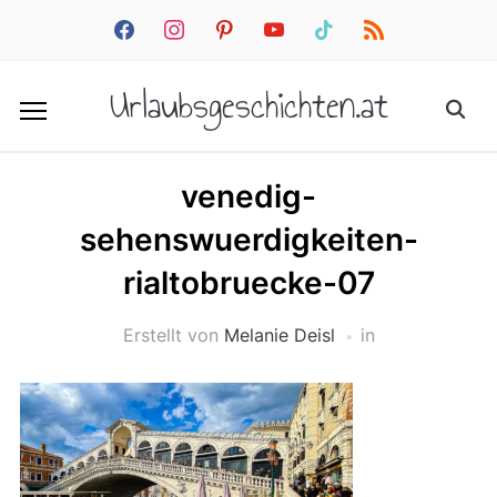
facebook
instagram
pinterest
youtube
tiktok
rss
Urlaubsgeschichten.at
venedig-
sehenswuerdigkeiten-
rialtobruecke-07
Erstellt von
Melanie Deisl
in