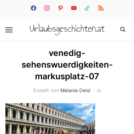
facebook
instagram
pinterest
youtube
tiktok
rss
Urlaubsgeschichten.at
venedig-
sehenswuerdigkeiten-
markusplatz-07
Erstellt von
Melanie Deisl
in