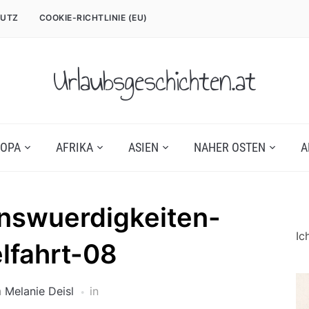
UTZ
COOKIE-RICHTLINIE (EU)
Urlaubsgeschichten.at
OPA
AFRIKA
ASIEN
NAHER OSTEN
A
nswuerdigkeiten-
Ic
lfahrt-08
n
Melanie Deisl
in