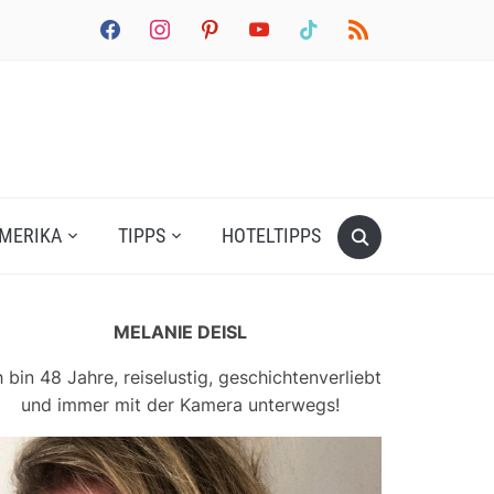
facebook
instagram
pinterest
youtube
tiktok
rss
MERIKA
TIPPS
HOTELTIPPS
MELANIE DEISL
h bin 48 Jahre, reiselustig, geschichtenverliebt
und immer mit der Kamera unterwegs!