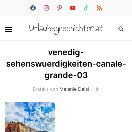
facebook
instagram
pinterest
youtube
tiktok
rss
Urlaubsgeschichten.at
venedig-
sehenswuerdigkeiten-canale-
grande-03
Erstellt von
Melanie Deisl
in