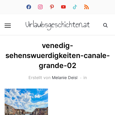
facebook
instagram
pinterest
youtube
tiktok
rss
Urlaubsgeschichten.at
venedig-
sehenswuerdigkeiten-canale-
grande-02
Erstellt von
Melanie Deisl
in