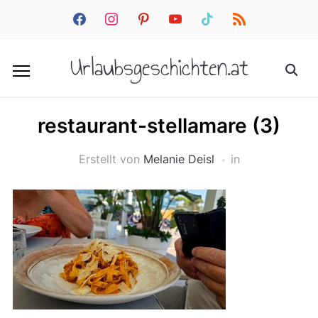
facebook
instagram
pinterest
youtube
tiktok
rss
Urlaubsgeschichten.at
restaurant-stellamare (3)
Erstellt von
Melanie Deisl
in