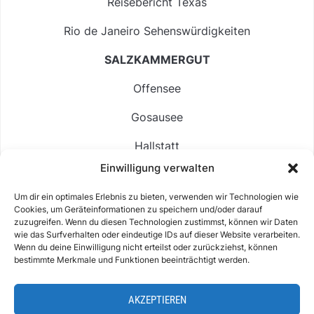
Reisebericht Texas
Rio de Janeiro Sehenswürdigkeiten
SALZKAMMERGUT
Offensee
Gosausee
Hallstatt
Einwilligung verwalten
Langbathsee
Um dir ein optimales Erlebnis zu bieten, verwenden wir Technologien wie
Altausseer See
Cookies, um Geräteinformationen zu speichern und/oder darauf
zuzugreifen. Wenn du diesen Technologien zustimmst, können wir Daten
Hintersee
wie das Surfverhalten oder eindeutige IDs auf dieser Website verarbeiten.
Wenn du deine Einwilligung nicht erteilst oder zurückziehst, können
bestimmte Merkmale und Funktionen beeinträchtigt werden.
AKZEPTIEREN
ABOUT
IMPRESSUM & KONTAKT
DATENSCHUTZ