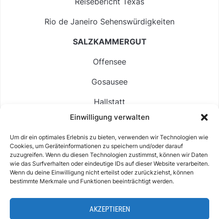
Reisebericht Texas
Rio de Janeiro Sehenswürdigkeiten
SALZKAMMERGUT
Offensee
Gosausee
Hallstatt
Einwilligung verwalten
Langbathsee
Um dir ein optimales Erlebnis zu bieten, verwenden wir Technologien wie
Altausseer See
Cookies, um Geräteinformationen zu speichern und/oder darauf
zuzugreifen. Wenn du diesen Technologien zustimmst, können wir Daten
Hintersee
wie das Surfverhalten oder eindeutige IDs auf dieser Website verarbeiten.
Wenn du deine Einwilligung nicht erteilst oder zurückziehst, können
bestimmte Merkmale und Funktionen beeinträchtigt werden.
AKZEPTIEREN
ABOUT
IMPRESSUM & KONTAKT
DATENSCHUTZ