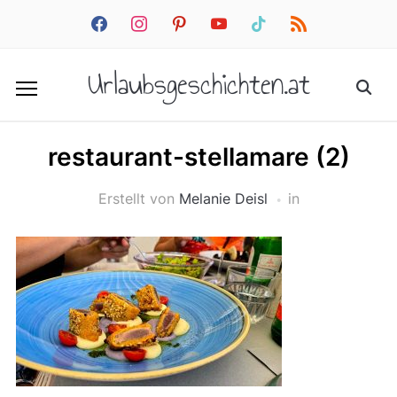
facebook
instagram
pinterest
youtube
tiktok
rss
Urlaubsgeschichten.at
restaurant-stellamare (2)
Erstellt von
Melanie Deisl
in