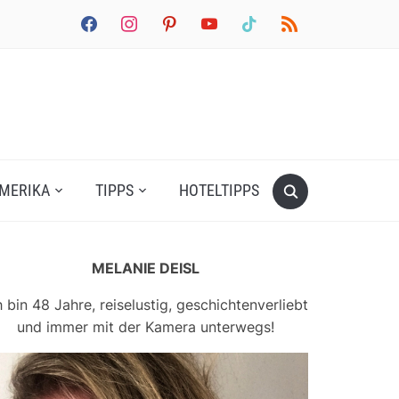
facebook
instagram
pinterest
youtube
tiktok
rss
MERIKA
TIPPS
HOTELTIPPS
MELANIE DEISL
h bin 48 Jahre, reiselustig, geschichtenverliebt
und immer mit der Kamera unterwegs!