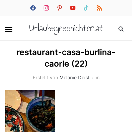
facebook
instagram
pinterest
youtube
tiktok
rss
Urlaubsgeschichten.at
restaurant-casa-burlina-
caorle (22)
Erstellt von
Melanie Deisl
in