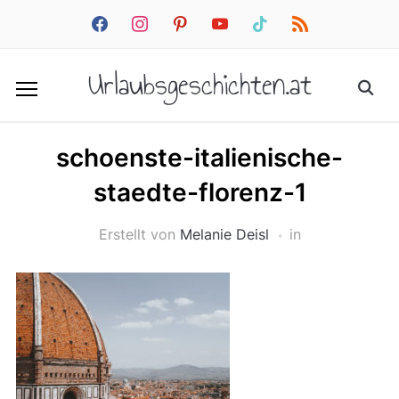
facebook
instagram
pinterest
youtube
tiktok
rss
Urlaubsgeschichten.at
schoenste-italienische-
staedte-florenz-1
Erstellt von
Melanie Deisl
in