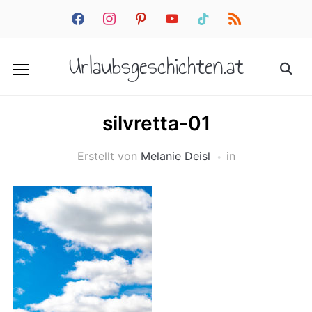
facebook
instagram
pinterest
youtube
tiktok
rss
Urlaubsgeschichten.at
silvretta-01
Erstellt von
Melanie Deisl
in