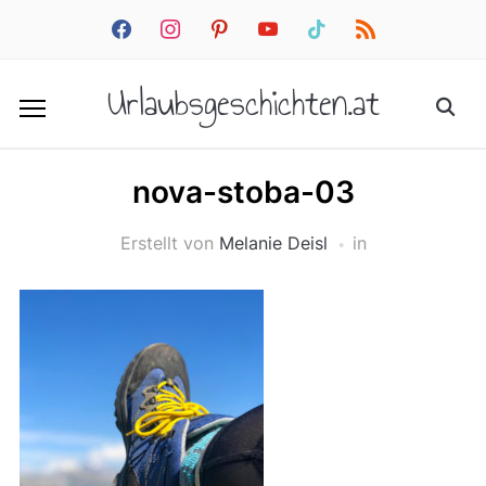
facebook
instagram
pinterest
youtube
tiktok
rss
Urlaubsgeschichten.at
nova-stoba-03
Erstellt von
Melanie Deisl
in